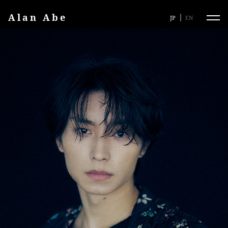
Alan Abe
JP
EN